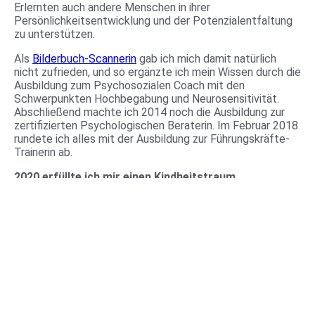
Erlernten auch andere Menschen in ihrer
Persönlichkeitsentwicklung und der Potenzialentfaltung
zu unterstützen.
Als
Bilderbuch-Scannerin
gab ich mich damit natürlich
nicht zufrieden, und so ergänzte ich mein Wissen durch die
Ausbildung zum Psychosozialen Coach mit den
Schwerpunkten Hochbegabung und Neurosensitivität.
Abschließend machte ich 2014 noch die Ausbildung zur
zertifizierten Psychologischen Beraterin. Im Februar 2018
rundete ich alles mit der Ausbildung zur Führungskräfte-
Trainerin ab.
2020 erfüllte ich mir einen Kindheitstraum.
Ich schrieb mein erstes Buch, das innerhalb von Stunden
bei Amazon auf dem 1. Platz der Bestsellerliste gelangte.
In diesem Buch schrieb ich all meine Erfahrungen,
Stolpersteine und Erlebnisse als selbstbewusste
Frau
im
Berufsleben von der Seele. Viele Interviews und spritzig,
witzige Illustrationen runden den Inhalt ab.
Buch
:
INTELLIGENT, KOMPETENT UND EWIGE
ASSITSTENTIN?