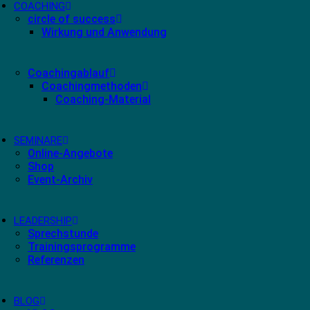
COACHING
circle of success
Wirkung und Anwendung
Coachingablauf
Coachingmethoden
Coaching-Material
SEMINARE
Online-Angebote
Shop
Event-Archiv
LEADERSHIP
Sprechstunde
Trainingsprogramme
Referenzen
BLOG