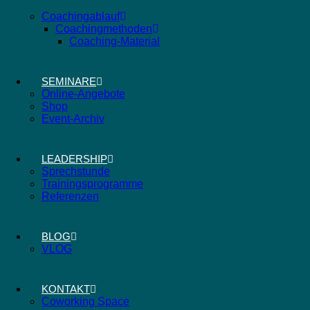
Coachingablauf
Coachingmethoden
Coaching-Material
SEMINARE
Online-Angebote
Shop
Event-Archiv
LEADERSHIP
Sprechstunde
Trainingsprogramme
Referenzen
BLOG
VLOG
KONTAKT
Coworking Space