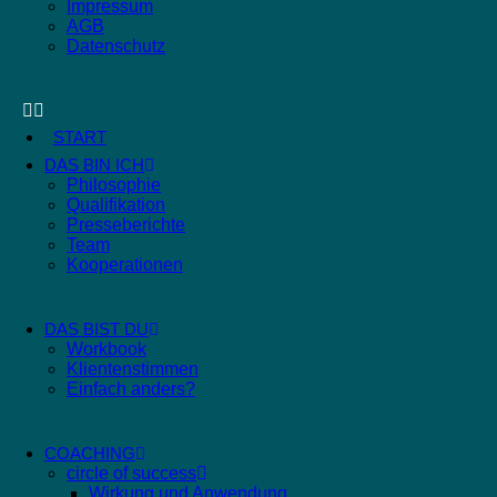
Impressum
AGB
Datenschutz
START
DAS BIN ICH
Philosophie
Qualifikation
Presseberichte
Team
Kooperationen
DAS BIST DU
Workbook
Klientenstimmen
Einfach anders?
COACHING
circle of success
Wirkung und Anwendung