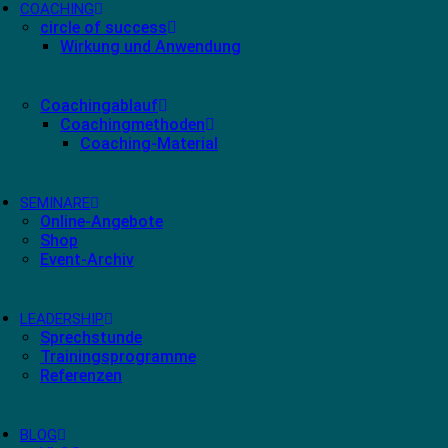
COACHING
circle of success
Wirkung und Anwendung
Coachingablauf
Coachingmethoden
Coaching-Material
SEMINARE
Online-Angebote
Shop
Event-Archiv
LEADERSHIP
Sprechstunde
Trainingsprogramme
Referenzen
BLOG