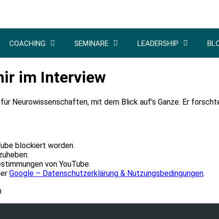
COACHING
SEMINARE
LEADERSHIP
BL
mir im Interview
 für Neurowissenschaften, mit dem Blick auf’s Ganze. Er forsc
Tube blockiert worden.
fzuheben.
bestimmungen von YouTube.
ier
Google – Datenschutzerklärung & Nutzungsbedingungen
.
n